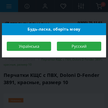
0
0(800) 75 11 63
Заказать звонок
Будь-ласка, оберіть мову
Українська
Русский
Строительный магазин
Средства индивидуальной защиты (СИЗ)
Перчатки рабочие
Перчатки КЩС с ПВХ, Doloni D-Fender 3891,
красные, размер 10
Перчатки КЩС с ПВХ, Doloni D-Fender
3891, красные, размер 10
Новинка