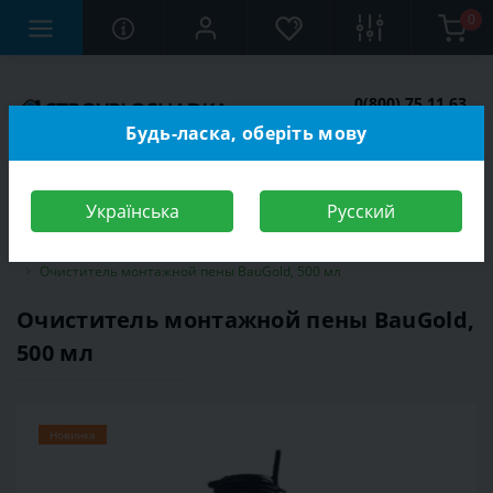
0
0(800) 75 11 63
Заказать звонок
Будь-ласка, оберіть мову
Українська
Русский
Строительный магазин
Стройматериалы
Пена монтажная
Очиститель монтажной пены BauGold, 500 мл
Очиститель монтажной пены BauGold,
500 мл
Новинка