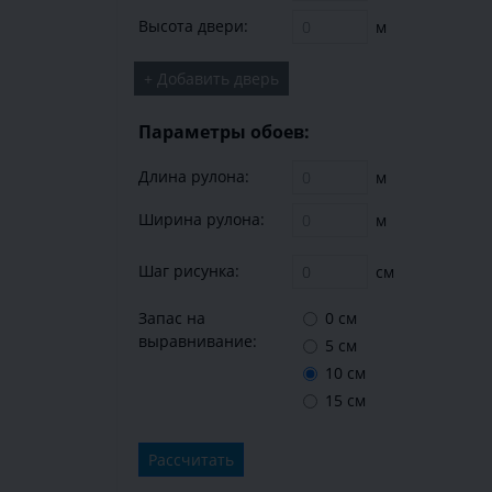
Высота двери:
м
+ Добавить дверь
Параметры обоев:
Длина рулона:
м
Ширина рулона:
м
Шаг рисунка:
см
Запас на
0 см
выравнивание:
5 см
10 см
15 см
Рассчитать