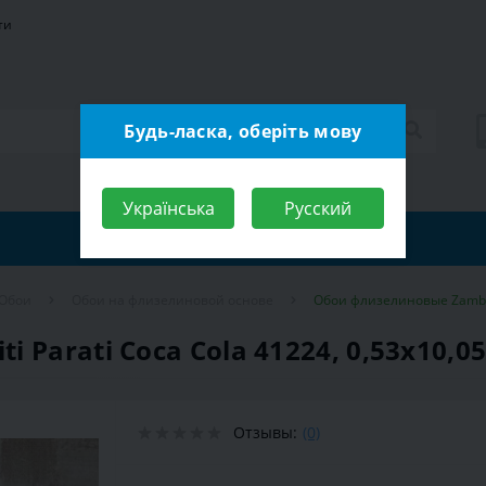
ти
Будь-ласка, оберіть мову
Українська
Русский
Обои
Обои на флизелиновой основе
Обои флизелиновые Zambaiti
Parati Coca Cola 41224, 0,53x10,05,
Отзывы:
(0)