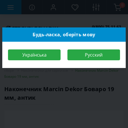
0
0(800) 75 11 63
Заказать звонок
Будь-ласка, оберіть мову
Українська
Русский
Строительный магазин
Отделочные материалы
Карнизы в
сборе
Наконечники для карнизов
Наконечник Marcin Dekor
Боваро 19 мм, антик
Наконечник Marcin Dekor Боваро 19
мм, антик