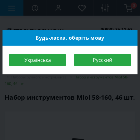
0
0(800) 75 11 63
Заказать звонок
Будь-ласка, оберіть мову
Українська
Русский
Строительный магазин
Инструменты
Наборы инструментов
Наборы ручного инструмента
Набор инструментов Miol 58-
160, 46 шт.
Набор инструментов Miol 58-160, 46 шт.