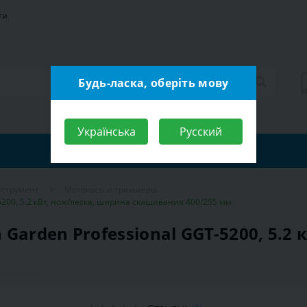
ти
Будь-ласка, оберіть мову
Українська
Русский
нструмент
Мотокосы и триммеры
5200, 5.2 кВт, нож/леска, ширина скашивания 400/255 мм
Garden Professional GGT-5200, 5.2 