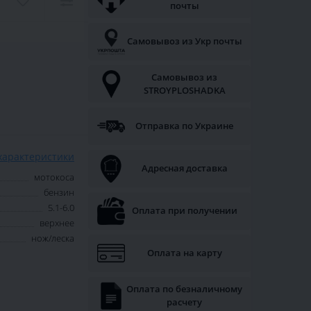
почты
Самовывоз из Укр почты
Самовывоз из
STROYPLOSHADKA
Отправка по Украине
характеристики
Адресная доставка
мотокоса
бензин
5.1-6.0
Оплата при получении
верхнее
нож/леска
Оплата на карту
Оплата по безналичному
расчету