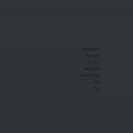
мотокоса
бензин
5.1-6.0
верхнее
нож/леска
400
255