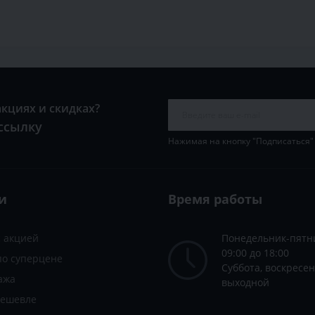
акциях и скидках?
ссылку
Нажимая на кнопку "Подписаться"
и
Время работы
с акцией
Понедельник-пятн
09:00 до 18:00
по суперцене
Суббота, воскресен
ажа
выходной
дешевле