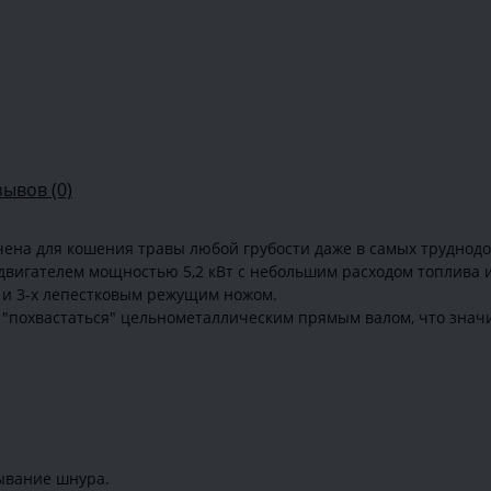
зывов (0)
чена для кошения травы любой грубости даже в самых труднодо
двигателем мощностью 5,2 кВт с небольшим расходом топлива 
к и 3-х лепестковым режущим ножом.
 "похвастаться" цельнометаллическим прямым валом, что знач
ывание шнура.