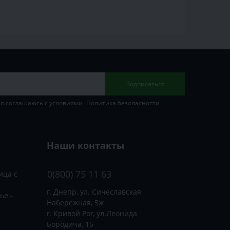
Подписаться
 я соглашаюсь с условиями
Политика безопасности
Наши контакты
0(800) 75 11 63
ица с
г. Днепр, ул. Сичеславская
ье -
Набережная, 5ж
г. Кривой Рог, ул.Леонида
Бородича, 15