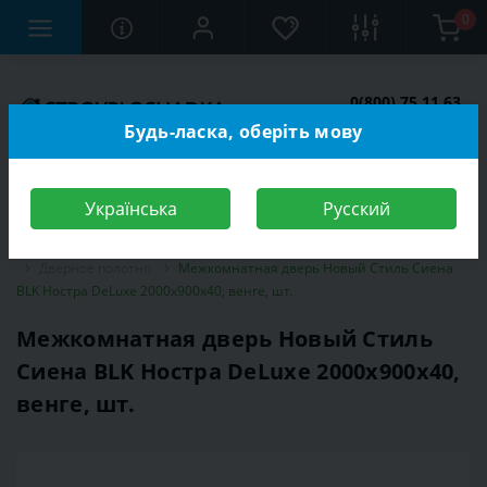
0
0(800) 75 11 63
Заказать звонок
Будь-ласка, оберіть мову
Українська
Русский
Строительный магазин
Двери
Межкомнатные двери
Дверное полотно
Межкомнатная дверь Новый Стиль Сиена
BLK Ностра DeLuxe 2000x900x40, венге, шт.
Межкомнатная дверь Новый Стиль
Сиена BLK Ностра DeLuxe 2000x900x40,
венге, шт.