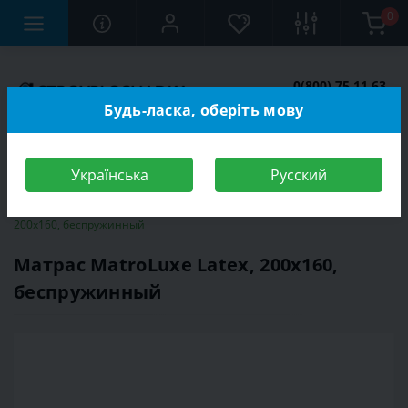
0
0(800) 75 11 63
Заказать звонок
Будь-ласка, оберіть мову
Українська
Русский
Строительный магазин
Матрасы
Матрас MatroLuxe Latex,
200x160, беспружинный
Матрас MatroLuxe Latex, 200x160,
беспружинный