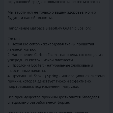
окружающей среды и повышают качество матрасов.
Мы заботимся не только о вашем здоровье, но и о
будущем нашей планеты.
Наполнение матраса Sleep&Fly Organic Epsilon:
Состав:
1. Чехол Bio cotton - жакардовая ткань, прошитая
льняной нитью.
2. Наполнение Carbon Foam - нанопена, состоящая из
углеродных клеток низкой плотности.
3. Прослойка Eco felt - натуральные хлопковые и
шерстянные волокна.
4. Пружинный блок IQ Spring - инновационная система
пружин, которая действует гибко и эффективно,
подстраиваясь под изменения нагрузки.
Все преимущества пружины достигаются благодаря
специально разработанной форме:
Широкое основание и узкую "талию", которая