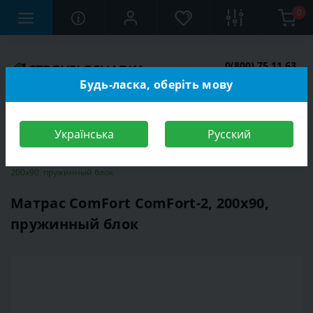
0
0(800) 75 11 63
Заказать звонок
Будь-ласка, оберіть мову
Українська
Русский
Строительный магазин
Матрасы
Матрас ComFort ComFort-2,
200x90, пружинный блок
Матрас ComFort ComFort-2, 200x90,
пружинный блок