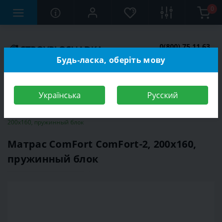
0
0(800) 75 11 63
Заказать звонок
Будь-ласка, оберіть мову
Українська
Русский
Строительный магазин
Матрасы
Матрас ComFort ComFort-2,
200x160, пружинный блок
Матрас ComFort ComFort-2, 200x160,
пружинный блок