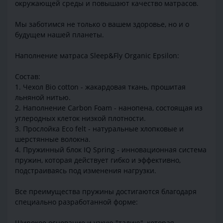
окружающей среды и повышают качество матрасов.
Мы заботимся не только о вашем здоровье, но и о
будущем нашей планеты.
Наполнение матраса Sleep&Fly Organic Epsilon:
Состав:
1. Чехол Bio cotton - жакардовая ткань, прошитая
льняной нитью.
2. Наполнение Carbon Foam - нанопена, состоящая из
углеродных клеток низкой плотности.
3. Прослойка Eco felt - натуральные хлопковые и
шерстянные волокна.
4. Пружинный блок IQ Spring - инновационная система
пружин, которая действует гибко и эффективно,
подстраиваясь под изменения нагрузки.
Все преимущества пружины достигаются благодаря
специально разработанной форме:
Широкое основание и узкую "талию", которая