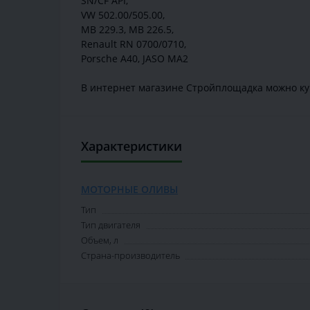
SN/CF API,
VW 502.00/505.00,
MB 229.3, MB 226.5,
Renault RN 0700/0710,
Porsche A40, JASO MA2
В интернет магазине Стройплощадка можно ку
Характеристики
МОТОРНЫЕ ОЛИВЫ
Тип
Тип двигателя
Объем, л
Страна-производитель