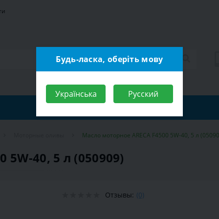
ти
Будь-ласка, оберіть мову
Українська
Русский
Моторные оливы
Масло моторное ARECA F4500 5W-40, 5 л (05090
5W-40, 5 л (050909)
Отзывы:
(0)