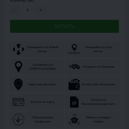
Количество:
-
+
КУПИТЬ
Самовывоз из Новой
Самовывоз из Укр
почты
почты
Самовывоз из
Отправка по Украине
STROYPLOSHADKA
Адресная доставка
Оплата при получении
Оплата по
Оплата на карту
безналичному расчету
Официальная
Обмен и возврат
продукция
товара