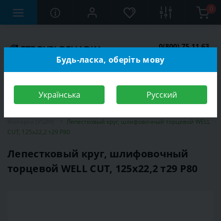
0
0(800) 75 11 63
Заказать звонок
Будь-ласка, оберіть мову
Українська
Русский
Строительный магазин
Инструменты
Круги и диски для
болгарки (УШМ)
Лепестковый круг, шлифовочный торцевой WELL
CUT, 125х22,2 т29 Р80
Лепестковый круг, шлифовочный
торцевой WELL CUT, 125х22,2 т29 Р80