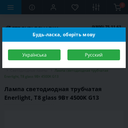
0
0(800) 75 11 63
Заказать звонок
Будь-ласка, оберіть мову
Українська
Русский
Строительный магазин
Электротехника
Лампы
Светодиодные лампы
Лампа светодиодная трубчатая
Enerlight, T8 glass 9Вт 4500K G13
Лампа светодиодная трубчатая
Enerlight, T8 glass 9Вт 4500K G13