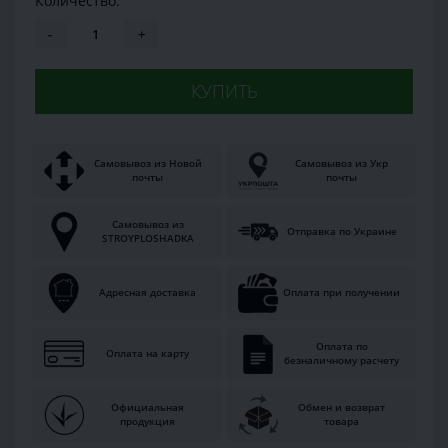
Количество:
-
+
КУПИТЬ
Самовывоз из Новой
Самовывоз из Укр
почты
почты
Самовывоз из
Отправка по Украине
STROYPLOSHADKA
Адресная доставка
Оплата при получении
Оплата по
Оплата на карту
безналичному расчету
Официальная
Обмен и возврат
продукция
товара