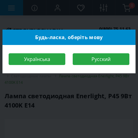
0
0(800) 75 11 63
Заказать звонок
Будь-ласка, оберіть мову
Українська
Русский
Строительный магазин
Электротехника
Лампы
Светодиодные лампы
Лампа светодиодная Enerlight, P45 9Вт
4100K E14
Лампа светодиодная Enerlight, P45 9Вт
4100K E14