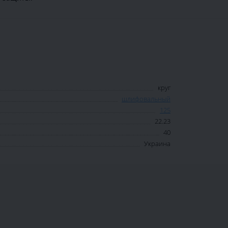
круг
шлифовальный
125
22.23
40
Украина