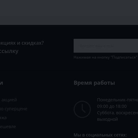
акциях и скидках?
ссылку
Нажимая на кнопку "Подписаться"
и
Время работы
с акцией
Понедельник-пятн
09:00 до 18:00
по суперцене
Суббота, воскресен
ажа
выходной
дешевле
Мы в социальных сетях: