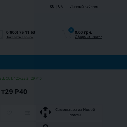
RU
|
UA
Личный кабинет
0
0.00 грн.
0(800) 75 11 63
Оформить заказ
Заказать звонок
L CUT, 125х22,2 т29 Р40
т29 Р40
Самовывоз из Новой
почты