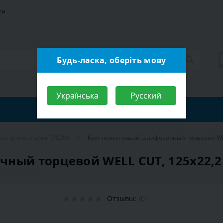
ти
Будь-ласка, оберіть мову
Українська
Русский
ски для болгарки (УШМ)
Круг лепестковый шлифовочный торцевой WEL
ный торцевой WELL CUT, 125х22,2 
Отзывы:
(0)