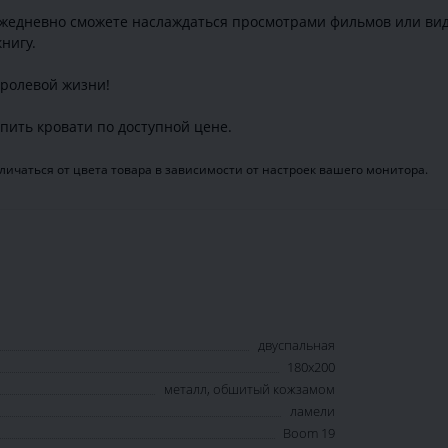
ежедневно сможете наслаждаться просмотрами фильмов или вид
нигу.
оролевой жизни!
пить кровати по доступной цене.
ичаться от цвета товара в зависимости от настроек вашего монитора.
двуспальная
180х200
металл, обшитый кожзамом
ламели
Boom 19