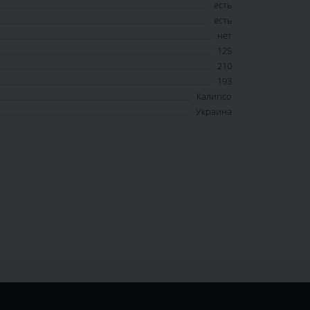
есть
есть
нет
125
210
193
Калипсо
Украина