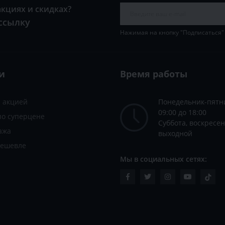
акциях и скидках?
ссылку
Нажимая на кнопку "Подписаться"
и
Время работы
с акцией
Понедельник-пятн
09:00 до 18:00
по суперцене
Суббота, воскресен
ажа
выходной
дешевле
Мы в социальных сетях: