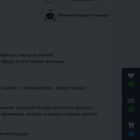
Обмен и возврат товара
ржанных номеров отелей.
ь Ваши эстетические желания.
0
ь Калипсо с механизмом - предел ваших
пальнях царицей всегда считается кровать.
0
 временем, кровать Калипсо создана для Вас.
ом интерьере.
0