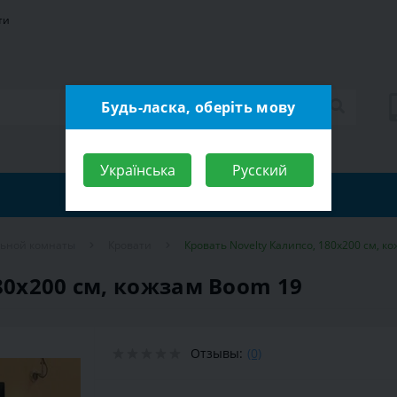
ти
Будь-ласка, оберіть мову
Українська
Русский
льной комнаты
Кровати
Кровать Novelty Калипсо, 180х200 см, к
80х200 см, кожзам Boom 19
Отзывы:
(0)