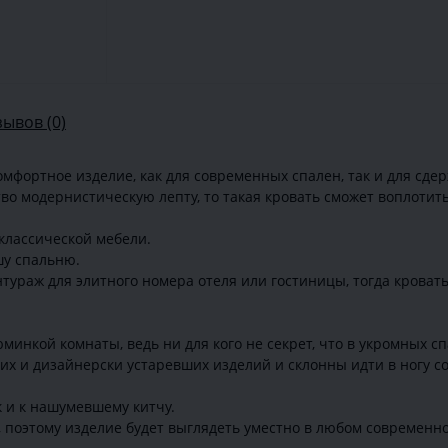
зывов (0)
омфортное изделие, как для современных спален, так и для сде
тво модернистическую лепту, то такая кровать сможет воплотит
классической мебели.
шу спальню.
ураж для элитного номера отеля или гостиницы, тогда кроват
минкой комнаты, ведь ни для кого не секрет, что в укромных с
их и дизайнерски устаревших изделий и склонны идти в ногу со
к и к нашумевшему китчу.
 поэтому изделие будет выглядеть уместно в любом современн