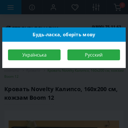
0
0(800) 75 11 63
Заказать звонок
Будь-ласка, оберіть мову
Українська
Русский
Строительный магазин
Мебель
Мебель для спальной
комнаты
Кровати
Кровать Novelty Калипсо, 160х200 см, кожзам
Boom 12
Кровать Novelty Калипсо, 160х200 см,
кожзам Boom 12