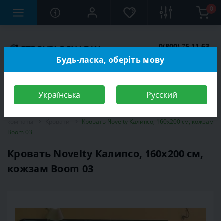
0
0(800) 75 11 63
Заказать звонок
Будь-ласка, оберіть мову
Українська
Русский
Строительный магазин
Мебель
Мебель для спальной
комнаты
Кровати
Кровать Novelty Калипсо, 160х200 см, кожзам
Boom 03
Кровать Novelty Калипсо, 160х200 см,
кожзам Boom 03