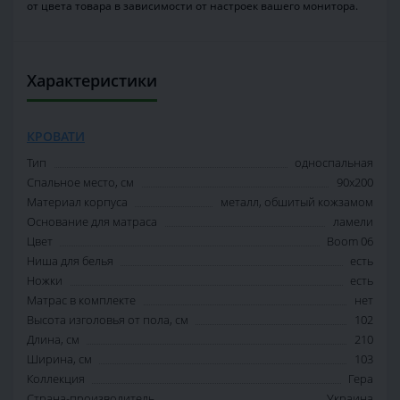
от цвета товара в зависимости от настроек вашего монитора.
Характеристики
КРОВАТИ
Тип
односпальная
Спальное место, см
90х200
Материал корпуса
металл, обшитый кожзамом
Основание для матраса
ламели
Цвет
Boom 06
Ниша для белья
есть
Ножки
есть
Матрас в комплекте
нет
Высота изголовья от пола, см
102
Длина, см
210
Ширина, см
103
Коллекция
Гера
Страна-производитель
Украина