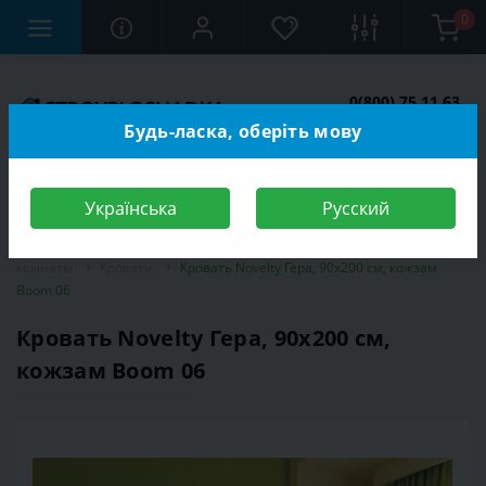
0
0(800) 75 11 63
Заказать звонок
Будь-ласка, оберіть мову
Українська
Русский
Строительный магазин
Мебель
Мебель для спальной
комнаты
Кровати
Кровать Novelty Гера, 90х200 см, кожзам
Boom 06
Кровать Novelty Гера, 90х200 см,
кожзам Boom 06