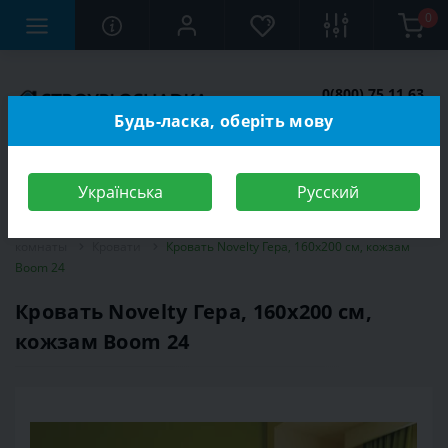
0
0(800) 75 11 63
Заказать звонок
Будь-ласка, оберіть мову
Українська
Русский
Строительный магазин
Мебель
Мебель для спальной
комнаты
Кровати
Кровать Novelty Гера, 160х200 см, кожзам
Boom 24
Кровать Novelty Гера, 160х200 см,
кожзам Boom 24