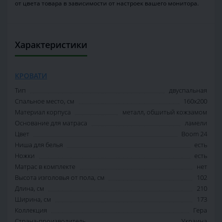
от цвета товара в зависимости от настроек вашего монитора.
Характеристики
КРОВАТИ
Тип
двуспальная
Спальное место, см
160х200
Материал корпуса
металл, обшитый кожзамом
Основание для матраса
ламели
Цвет
Boom 24
Ниша для белья
есть
Ножки
есть
Матрас в комплекте
нет
Высота изголовья от пола, см
102
Длина, см
210
Ширина, см
173
Коллекция
Гера
Страна-производитель
Украина