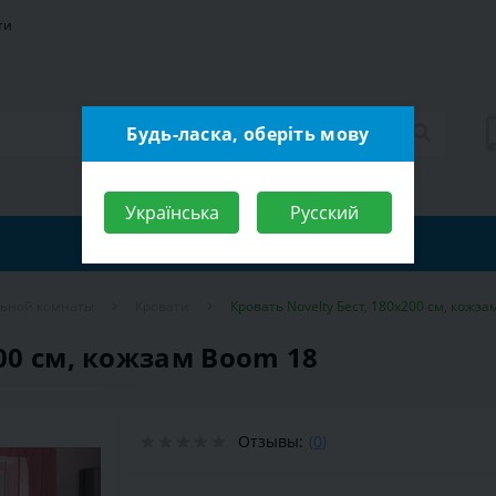
ти
Будь-ласка, оберіть мову
Українська
Русский
льной комнаты
Кровати
Кровать Novelty Бест, 180х200 см, кожз
200 см, кожзам Boom 18
Отзывы:
(0)