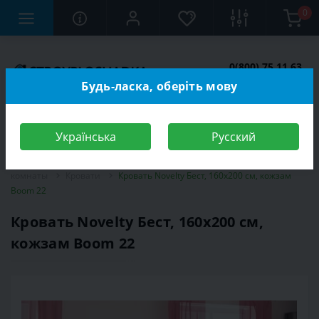
0
0(800) 75 11 63
Заказать звонок
Будь-ласка, оберіть мову
Українська
Русский
Строительный магазин
Мебель
Мебель для спальной
комнаты
Кровати
Кровать Novelty Бест, 160х200 см, кожзам
Boom 22
Кровать Novelty Бест, 160х200 см,
кожзам Boom 22