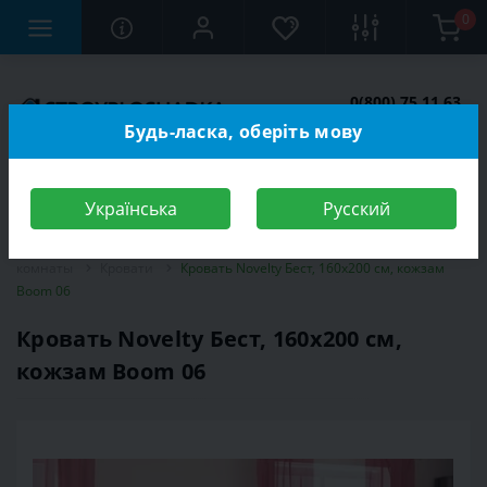
0
0(800) 75 11 63
Заказать звонок
Будь-ласка, оберіть мову
Українська
Русский
Строительный магазин
Мебель
Мебель для спальной
комнаты
Кровати
Кровать Novelty Бест, 160х200 см, кожзам
Boom 06
Кровать Novelty Бест, 160х200 см,
кожзам Boom 06