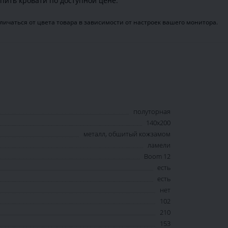
пить кровати по доступной цене.
ичаться от цвета товара в зависимости от настроек вашего монитора.
полуторная
140х200
металл, обшитый кожзамом
ламели
Boom 12
есть
есть
нет
102
210
153