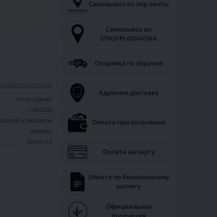
Самовывоз из Укр почты
Самовывоз из
STROYPLOSHADKA
Отправка по Украине
характеристики
Адресная доставка
полуторная
140х200
обшитый кожзамом
Оплата при получении
ламели
Boom 12
Оплата на карту
Оплата по безналичному
расчету
Официальная
продукция