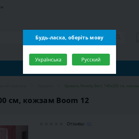
ти
Будь-ласка, оберіть мову
Українська
Русский
льной комнаты
Кровати
Кровать Novelty Бест, 140х200 см, кожз
200 см, кожзам Boom 12
Отзывы:
(0)