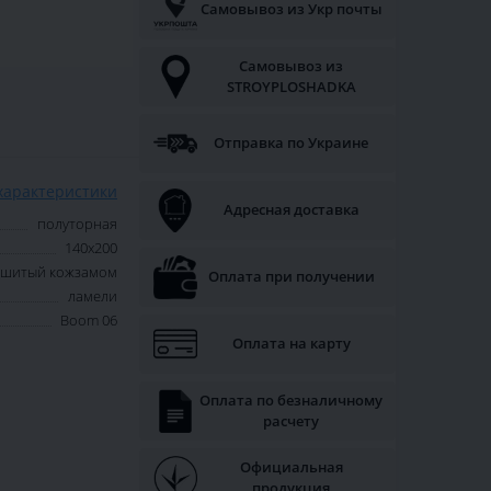
Самовывоз из Укр почты
Самовывоз из
STROYPLOSHADKA
Отправка по Украине
характеристики
Адресная доставка
полуторная
140х200
обшитый кожзамом
Оплата при получении
ламели
Boom 06
Оплата на карту
Оплата по безналичному
расчету
Официальная
продукция