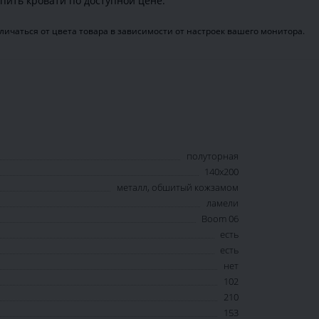
пить кровати по доступной цене.
ичаться от цвета товара в зависимости от настроек вашего монитора.
полуторная
140х200
металл, обшитый кожзамом
ламели
Boom 06
есть
есть
нет
102
210
153