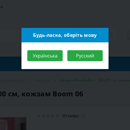
ти
Будь-ласка, оберіть мову
Українська
Русский
льной комнаты
Кровати
Кровать Novelty Бест, 140х200 см, кожз
200 см, кожзам Boom 06
Отзывы:
(0)