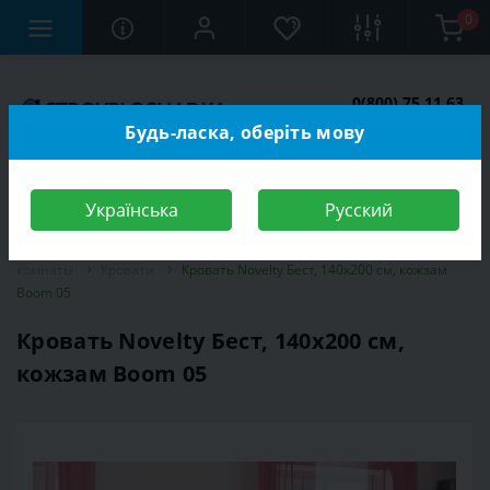
0
0(800) 75 11 63
Заказать звонок
Будь-ласка, оберіть мову
Українська
Русский
Строительный магазин
Мебель
Мебель для спальной
комнаты
Кровати
Кровать Novelty Бест, 140х200 см, кожзам
Boom 05
Кровать Novelty Бест, 140х200 см,
кожзам Boom 05