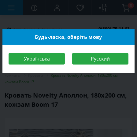
0
0(800) 75 11 63
Заказать звонок
Будь-ласка, оберіть мову
Українська
Русский
Строительный магазин
Мебель
Мебель для спальной
комнаты
Кровати
Кровать Novelty Аполлон, 180х200 см,
кожзам Boom 17
Кровать Novelty Аполлон, 180х200 см,
кожзам Boom 17