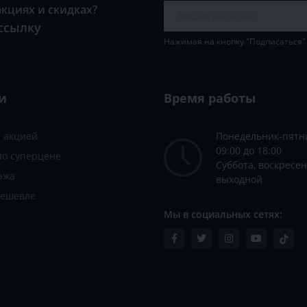
акциях и скидках?
ссылку
Нажимая на кнопку "Подписаться"
и
Время работы
с акцией
Понедельник-пятн
09:00 до 18:00
по суперцене
Суббота, воскресен
ажа
выходной
дешевле
Мы в социальных сетях: