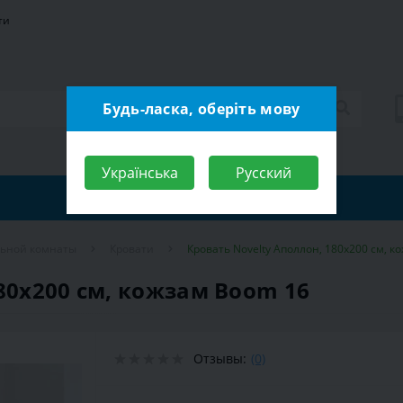
ти
Будь-ласка, оберіть мову
Українська
Русский
льной комнаты
Кровати
Кровать Novelty Аполлон, 180х200 см, к
80х200 см, кожзам Boom 16
Отзывы:
(0)