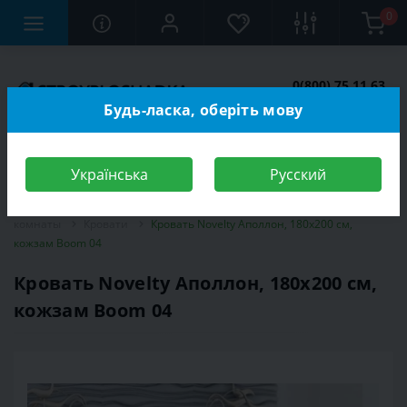
0
0(800) 75 11 63
Заказать звонок
Будь-ласка, оберіть мову
Українська
Русский
Строительный магазин
Мебель
Мебель для спальной
комнаты
Кровати
Кровать Novelty Аполлон, 180х200 см,
кожзам Boom 04
Кровать Novelty Аполлон, 180х200 см,
кожзам Boom 04