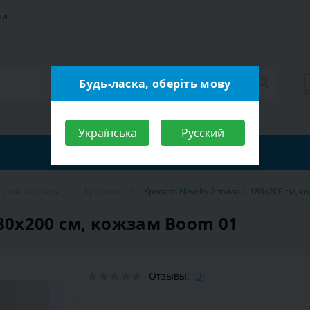
ти
Будь-ласка, оберіть мову
Українська
Русский
льной комнаты
Кровати
Кровать Novelty Аполлон, 180х200 см, к
80х200 см, кожзам Boom 01
Отзывы:
(0)