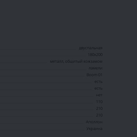
двуспальная
180х200
металл, обшитый кожзамом
ламели
Boom 01
есть
есть
нет
110
210
210
Аполлон
Украина