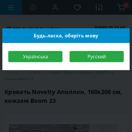
0
0(800) 75 11 63
Заказать звонок
Будь-ласка, оберіть мову
Українська
Русский
Строительный магазин
Мебель
Мебель для спальной
комнаты
Кровати
Кровать Novelty Аполлон, 160х200 см,
кожзам Boom 23
Кровать Novelty Аполлон, 160х200 см,
кожзам Boom 23