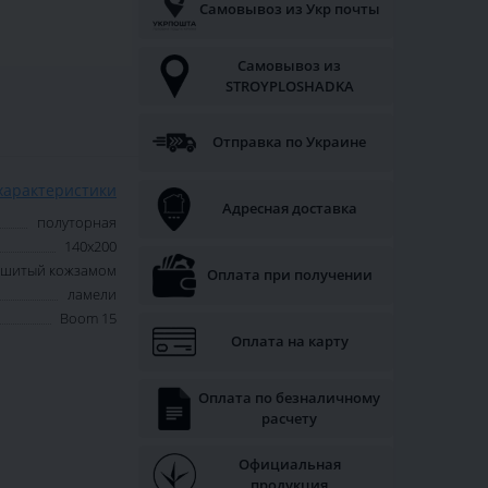
Самовывоз из Укр почты
Самовывоз из
STROYPLOSHADKA
Отправка по Украине
характеристики
Адресная доставка
полуторная
140х200
обшитый кожзамом
Оплата при получении
ламели
Boom 15
Оплата на карту
Оплата по безналичному
расчету
Официальная
продукция