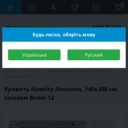
0
0(800) 75 11 63
Заказать звонок
Будь-ласка, оберіть мову
Українська
Русский
Строительный магазин
Мебель
Мебель для спальной
комнаты
Кровати
Кровать Novelty Аполлон, 140х200 см,
кожзам Boom 12
Кровать Novelty Аполлон, 140х200 см,
кожзам Boom 12