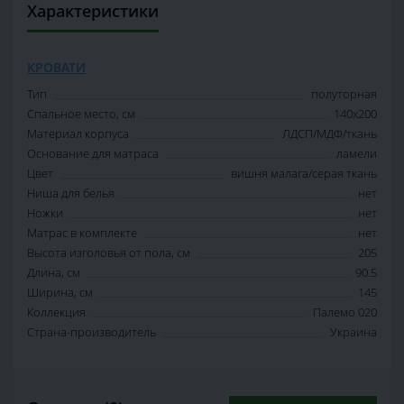
Характеристики
КРОВАТИ
Тип
полуторная
Спальное место, см
140х200
Материал корпуса
ЛДСП/МДФ/ткань
Основание для матраса
ламели
Цвет
вишня малага/серая ткань
Ниша для белья
нет
Ножки
нет
Матрас в комплекте
нет
Высота изголовья от пола, см
205
Длина, см
90.5
Ширина, см
145
Коллекция
Палемо 020
Страна-производитель
Украина