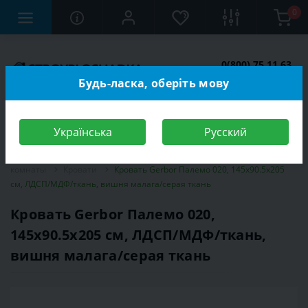
0
0(800) 75 11 63
Заказать звонок
Будь-ласка, оберіть мову
Українська
Русский
Строительный магазин
Мебель
Мебель для спальной
комнаты
Кровати
Кровать Gerbor Палемо 020, 145х90.5х205
см, ЛДСП/МДФ/ткань, вишня малага/серая ткань
Кровать Gerbor Палемо 020,
145х90.5х205 см, ЛДСП/МДФ/ткань,
вишня малага/серая ткань