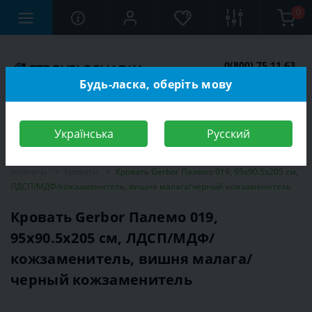
0
0(800) 75 11 63
Заказать звонок
Будь-ласка, оберіть мову
Українська
Русский
Строительный магазин
Мебель
Мебель для спальной
комнаты
Кровати
Кровать Gerbor Палемо 019, 95х90.5х205 см,
ЛДСП/МДФ/кожзаменитель, вишня малага/черный кожзаменитель
Кровать Gerbor Палемо 019,
95х90.5х205 см, ЛДСП/МДФ/
кожзаменитель, вишня малага/
черный кожзаменитель