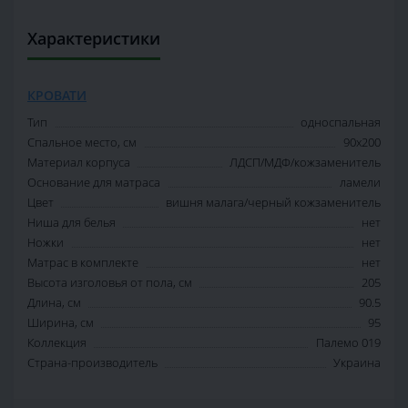
Характеристики
КРОВАТИ
Тип
односпальная
Спальное место, см
90х200
Материал корпуса
ЛДСП/МДФ/кожзаменитель
Основание для матраса
ламели
Цвет
вишня малага/черный кожзаменитель
Ниша для белья
нет
Ножки
нет
Матрас в комплекте
нет
Высота изголовья от пола, см
205
Длина, см
90.5
Ширина, см
95
Коллекция
Палемо 019
Страна-производитель
Украина