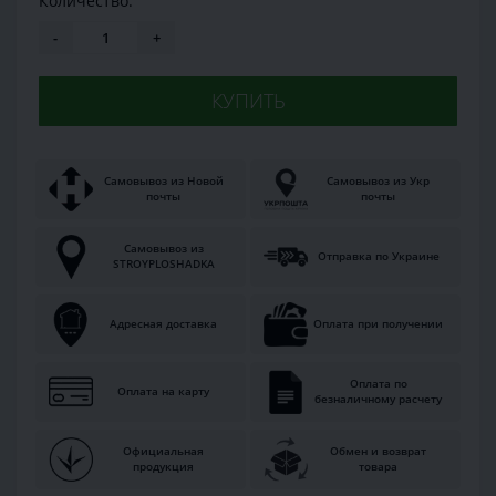
Количество:
-
+
КУПИТЬ
Самовывоз из Новой
Самовывоз из Укр
почты
почты
Самовывоз из
Отправка по Украине
STROYPLOSHADKA
Адресная доставка
Оплата при получении
Оплата по
Оплата на карту
безналичному расчету
Официальная
Обмен и возврат
продукция
товара