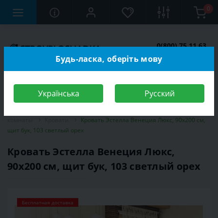
0
0(800) 75 11 63
Заказать звонок
Будь-ласка, оберіть мову
Українська
Русский
Строительный магазин
Мебель
Мебель для спальной
комнаты
Кровати
Кровать Эстелла Венеция Люкс, 90х200 см,
щит бук, 103 светлый орех
Кровать Эстелла Венеция Люкс,
90х200 см, щит бук, 103 светлый орех
Бесплатная доставка