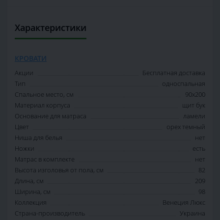
Характеристики
КРОВАТИ
Акции
Бесплатная доставка
Тип
односпальная
Спальное место, см
90х200
Материал корпуса
щит бук
Основание для матраса
ламели
Цвет
орех темный
Ниша для белья
нет
Ножки
есть
Матрас в комплекте
нет
Высота изголовья от пола, см
82
Длина, см
209
Ширина, см
98
Коллекция
Венеция Люкс
Страна-производитель
Украина