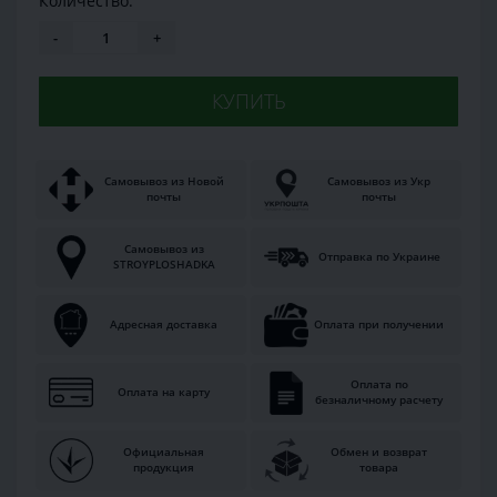
Количество:
-
+
КУПИТЬ
Самовывоз из Новой
Самовывоз из Укр
почты
почты
Самовывоз из
Отправка по Украине
STROYPLOSHADKA
Адресная доставка
Оплата при получении
Оплата по
Оплата на карту
безналичному расчету
Официальная
Обмен и возврат
продукция
товара