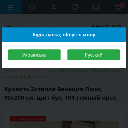
0
0(800) 75 11 63
Заказать звонок
Будь-ласка, оберіть мову
Українська
Русский
Строительный магазин
Мебель
Мебель для спальной
комнаты
Кровати
Кровать Эстелла Венеция Люкс, 90х200 см,
щит бук, 101 темный орех
Кровать Эстелла Венеция Люкс,
90х200 см, щит бук, 101 темный орех
Бесплатная доставка