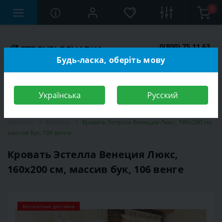
0
0(800) 75 11 63
Заказать звонок
Будь-ласка, оберіть мову
Українська
Русский
Строительный магазин
Мебель
Мебель для спальной
комнаты
Кровати
Кровать Эстелла Венеция Люкс, 160х200 см,
массив бук, 106 венге
Кровать Эстелла Венеция Люкс,
160х200 см, массив бук, 106 венге
Бесплатная доставка