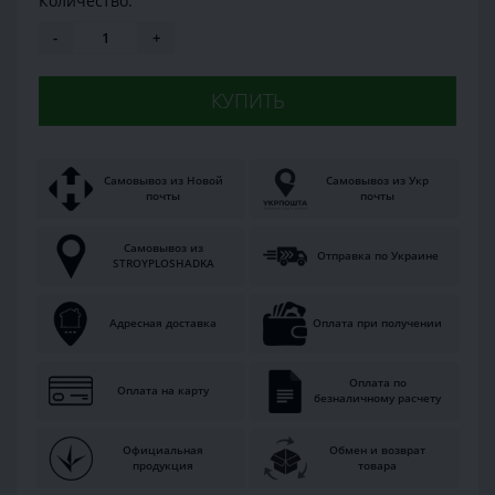
Количество:
-
+
КУПИТЬ
Самовывоз из Новой
Самовывоз из Укр
почты
почты
Самовывоз из
Отправка по Украине
STROYPLOSHADKA
Адресная доставка
Оплата при получении
Оплата по
Оплата на карту
безналичному расчету
Официальная
Обмен и возврат
продукция
товара