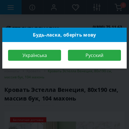
0
0(800) 75 11 63
Заказать звонок
Будь-ласка, оберіть мову
Українська
Русский
Строительный магазин
Мебель
Мебель для спальной
комнаты
Кровати
Кровать Эстелла Венеция, 80х190 см,
массив бук, 104 махонь
Кровать Эстелла Венеция, 80х190 см,
массив бук, 104 махонь
Бесплатная доставка