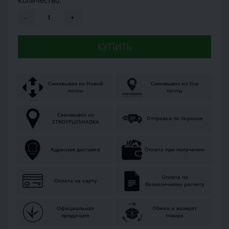
Количество:
-
+
КУПИТЬ
Самовывоз из Новой
Самовывоз из Укр
почты
почты
Самовывоз из
Отправка по Украине
STROYPLOSHADKA
Адресная доставка
Оплата при получении
Оплата по
Оплата на карту
безналичному расчету
Официальная
Обмен и возврат
продукция
товара