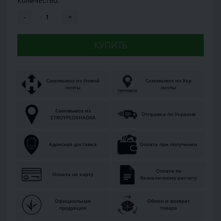
Количество:
-
+
КУПИТЬ
Самовывоз из Новой
Самовывоз из Укр
почты
почты
Самовывоз из
Отправка по Украине
STROYPLOSHADKA
Адресная доставка
Оплата при получении
Оплата по
Оплата на карту
безналичному расчету
Официальная
Обмен и возврат
продукция
товара