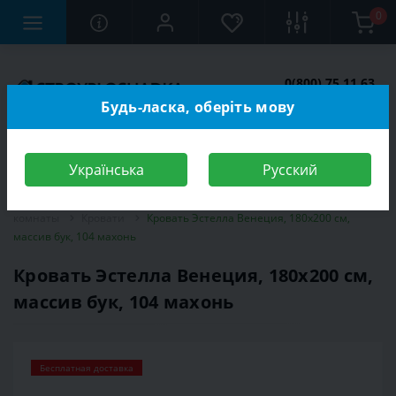
0
0(800) 75 11 63
Заказать звонок
Будь-ласка, оберіть мову
Українська
Русский
Строительный магазин
Мебель
Мебель для спальной
комнаты
Кровати
Кровать Эстелла Венеция, 180х200 см,
массив бук, 104 махонь
Кровать Эстелла Венеция, 180х200 см,
массив бук, 104 махонь
Бесплатная доставка