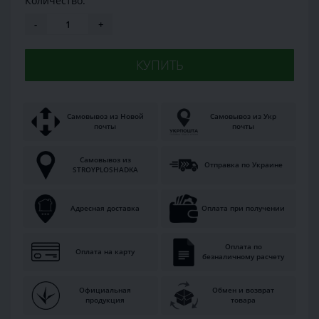
Количество:
-
+
КУПИТЬ
Самовывоз из Новой
Самовывоз из Укр
почты
почты
Самовывоз из
Отправка по Украине
STROYPLOSHADKA
Адресная доставка
Оплата при получении
Оплата по
Оплата на карту
безналичному расчету
Официальная
Обмен и возврат
продукция
товара