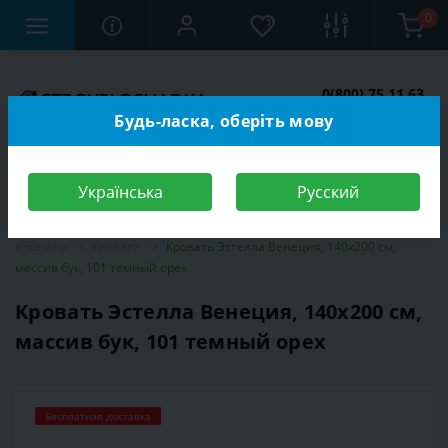
0
0(800) 75 11 63
Заказать звонок
Будь-ласка, оберіть мову
Українська
Русский
Строительный магазин
Мебель
Мебель для спальной
комнаты
Кровати
Кровать Эстелла Венеция, 140х200 см,
массив бук, 101 темный орех
Кровать Эстелла Венеция, 140х200 см,
массив бук, 101 темный орех
Бесплатная доставка