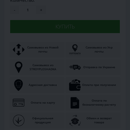
Количество:
-
+
КУПИТЬ
Самовывоз из Новой
Самовывоз из Укр
почты
почты
Самовывоз из
Отправка по Украине
STROYPLOSHADKA
Адресная доставка
Оплата при получении
Оплата по
Оплата на карту
безналичному расчету
Официальная
Обмен и возврат
продукция
товара