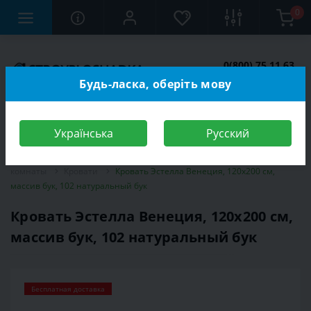
0
0(800) 75 11 63
Заказать звонок
Будь-ласка, оберіть мову
Українська
Русский
Строительный магазин
Мебель
Мебель для спальной
комнаты
Кровати
Кровать Эстелла Венеция, 120х200 см,
массив бук, 102 натуральный бук
Кровать Эстелла Венеция, 120х200 см,
массив бук, 102 натуральный бук
Бесплатная доставка