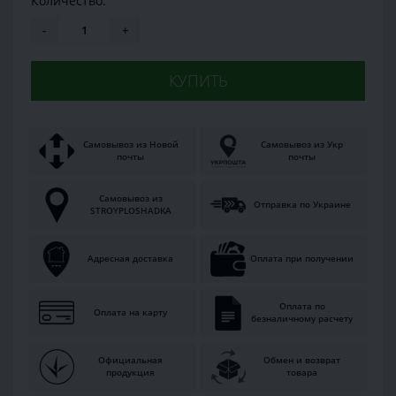
Количество:
-
+
КУПИТЬ
Самовывоз из Новой
Самовывоз из Укр
почты
почты
Самовывоз из
Отправка по Украине
STROYPLOSHADKA
Адресная доставка
Оплата при получении
Оплата по
Оплата на карту
безналичному расчету
Официальная
Обмен и возврат
продукция
товара