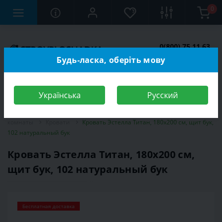
0
0(800) 75 11 63
Заказать звонок
Будь-ласка, оберіть мову
Українська
Русский
Строительный магазин
Мебель
Мебель для спальной
комнаты
Кровати
Кровать Эстелла Титан, 180х200 см, щит бук,
102 натуральный бук
Кровать Эстелла Титан, 180х200 см,
щит бук, 102 натуральный бук
Бесплатная доставка