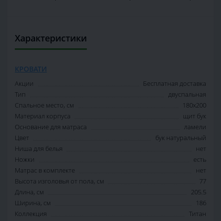
Характеристики
КРОВАТИ
Акции
Бесплатная доставка
Тип
двуспальная
Спальное место, см
180х200
Материал корпуса
щит бук
Основание для матраса
ламели
Цвет
бук натуральный
Ниша для белья
нет
Ножки
есть
Матрас в комплекте
нет
Высота изголовья от пола, см
77
Длина, см
205.5
Ширина, см
186
Коллекция
Титан