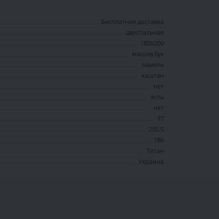
Бесплатная доставка
двуспальная
180х200
массив бук
ламели
каштан
нет
есть
нет
77
205.5
186
Титан
Украина