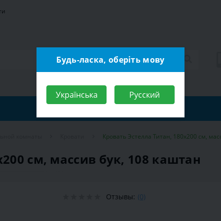
ти
Будь-ласка, оберіть мову
Українська
Русский
льной комнаты
Кровати
Кровать Эстелла Титан, 180х200 см, мас
х200 см, массив бук, 108 каштан
Отзывы:
(0)