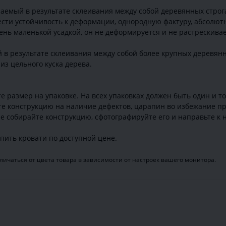
аемый в результате склеивания между собой деревянных строга
ти устойчивость к деформации, однородную фактуру, абсолютн
ень маленькой усадкой, он не деформируется и не растрескивае
 в результате склеивания между собой более крупных деревян
из цельного куска дерева.
 размер на упаковке. На всех упаковках должен быть один и т
те конструкцию на наличие дефектов, царапин во избежание пр
е собирайте конструкцию, сфотографируйте его и направьте к н
пить кровати по доступной цене.
ичаться от цвета товара в зависимости от настроек вашего монитора.