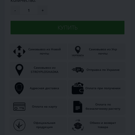
Количество:
-
+
КУПИТЬ
Самовывоз из Новой
Самовывоз из Укр
почты
почты
Самовывоз из
Отправка по Украине
STROYPLOSHADKA
Адресная доставка
Оплата при получении
Оплата по
Оплата на карту
безналичному расчету
Официальная
Обмен и возврат
продукция
товара