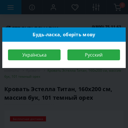
0
0(800) 75 11 63
Заказать звонок
Будь-ласка, оберіть мову
Українська
Русский
Строительный магазин
Мебель
Мебель для спальной
комнаты
Кровати
Кровать Эстелла Титан, 160х200 см, массив
бук, 101 темный орех
Кровать Эстелла Титан, 160х200 см,
массив бук, 101 темный орех
Бесплатная доставка