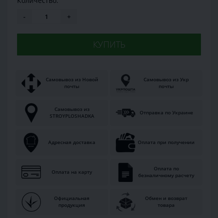
Количество:
-
+
КУПИТЬ
Самовывоз из Новой
Самовывоз из Укр
почты
почты
Самовывоз из
Отправка по Украине
STROYPLOSHADKA
Адресная доставка
Оплата при получении
Оплата по
Оплата на карту
безналичному расчету
Официальная
Обмен и возврат
продукция
товара