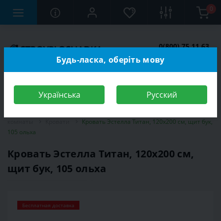
0
0(800) 75 11 63
Заказать звонок
Будь-ласка, оберіть мову
Українська
Русский
Строительный магазин
Мебель
Мебель для спальной
комнаты
Кровати
Кровать Эстелла Титан, 120х200 см, щит бук,
105 ольха
Кровать Эстелла Титан, 120х200 см,
щит бук, 105 ольха
Бесплатная доставка