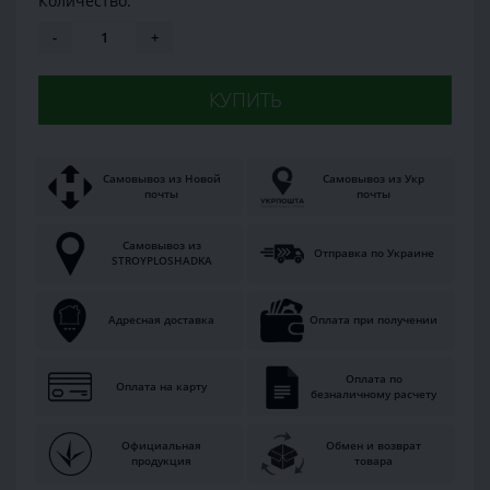
Количество:
-
+
КУПИТЬ
Самовывоз из Новой
Самовывоз из Укр
почты
почты
Самовывоз из
Отправка по Украине
STROYPLOSHADKA
Адресная доставка
Оплата при получении
Оплата по
Оплата на карту
безналичному расчету
Официальная
Обмен и возврат
продукция
товара