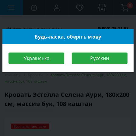
0
0(800) 75 11 63
Заказать звонок
Будь-ласка, оберіть мову
Українська
Русский
Строительный магазин
Мебель
Мебель для спальной
комнаты
Кровати
Кровать Эстелла Селена Аури, 180х200 см,
массив бук, 108 каштан
Кровать Эстелла Селена Аури, 180х200
см, массив бук, 108 каштан
Бесплатная доставка