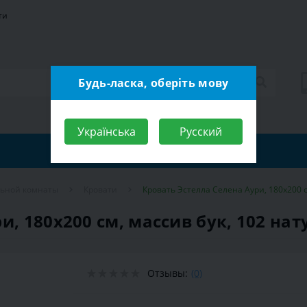
ти
Будь-ласка, оберіть мову
Українська
Русский
льной комнаты
Кровати
Кровать Эстелла Селена Аури, 180х200 с
и, 180х200 см, массив бук, 102 на
Отзывы:
(0)