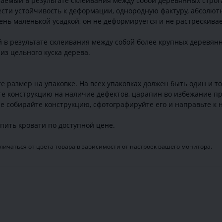
аемый в результате склеивания между собой деревянных строга
ти устойчивость к деформации, однородную фактуру, абсолютн
ень маленькой усадкой, он не деформируется и не растрескивае
 в результате склеивания между собой более крупных деревян
из цельного куска дерева.
 размер на упаковке. На всех упаковках должен быть один и т
те конструкцию на наличие дефектов, царапин во избежание пр
е собирайте конструкцию, сфотографируйте его и направьте к н
пить кровати по доступной цене.
ичаться от цвета товара в зависимости от настроек вашего монитора.