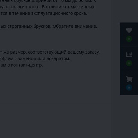
нных брусков шириной от 10 мм до 50 мм. К
ую экологичность. В отличие от массивных
тся в течение эксплуатационного срока.
ных строганных брусков. Обратите внимание,
0
от же размер, соответствующий вашему заказу.
облем с заменой или возвратом.
0
ам в контакт-центр.
0