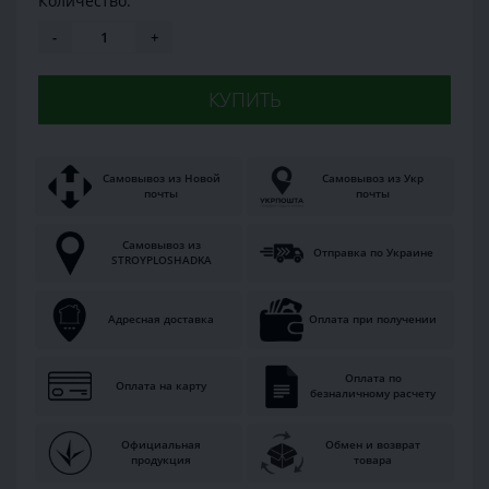
Количество:
-
+
КУПИТЬ
Самовывоз из Новой
Самовывоз из Укр
почты
почты
Самовывоз из
Отправка по Украине
STROYPLOSHADKA
Адресная доставка
Оплата при получении
Оплата по
Оплата на карту
безналичному расчету
Официальная
Обмен и возврат
продукция
товара