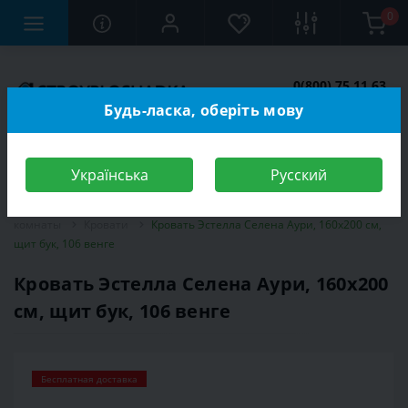
0
0(800) 75 11 63
Заказать звонок
Будь-ласка, оберіть мову
Українська
Русский
Строительный магазин
Мебель
Мебель для спальной
комнаты
Кровати
Кровать Эстелла Селена Аури, 160х200 см,
щит бук, 106 венге
Кровать Эстелла Селена Аури, 160х200
см, щит бук, 106 венге
Бесплатная доставка