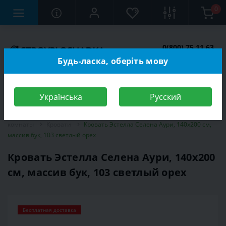
0
0(800) 75 11 63
Заказать звонок
Будь-ласка, оберіть мову
Українська
Русский
Строительный магазин
Мебель
Мебель для спальной
комнаты
Кровати
Кровать Эстелла Селена Аури, 140х200 см,
массив бук, 103 светлый орех
Кровать Эстелла Селена Аури, 140х200
см, массив бук, 103 светлый орех
Бесплатная доставка