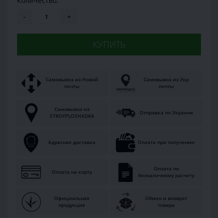
Количество:
-
+
КУПИТЬ
Самовывоз из Новой
Самовывоз из Укр
почты
почты
Самовывоз из
Отправка по Украине
STROYPLOSHADKA
Адресная доставка
Оплата при получении
Оплата по
Оплата на карту
безналичному расчету
Официальная
Обмен и возврат
продукция
товара