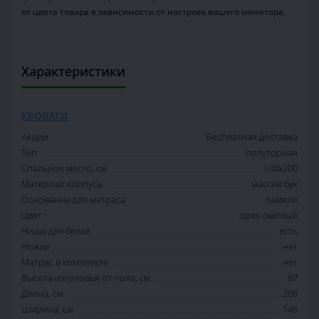
от цвета товара в зависимости от настроек вашего монитора.
Характеристики
КРОВАТИ
Акции
Бесплатная доставка
Тип
полуторная
Спальное место, см
140х200
Материал корпуса
массив бук
Основание для матраса
ламели
Цвет
орех светлый
Ниша для белья
есть
Ножки
нет
Матрас в комплекте
нет
Высота изголовья от пола, см
87
Длина, см
208
Ширина, см
146